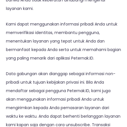
layanan kami.
Kami dapat menggunakan informasi pribadi Anda untuk
memverifikasi identitas, membantu pengguna,
menentukan layanan yang tepat untuk Anda dan
bermanfaat kepada Anda serta untuk memahami bagian
yang paling menarik dari aplikasi Peternak.ID.
Data gabungan akan dianggap sebagai informasi non-
pribadi untuk tujuan kebijakan privasi ini. Bila Anda
mendaftar sebagai pengguna Peternak.ID, kami juga
akan menggunakan informasi pribadi Anda untuk
mengirimkan kepada Anda pemasaran layanan dari
waktu ke waktu. Anda dapat berhenti berlanggan layanan
kami kapan saja dengan cara unsubscribe. Transaksi