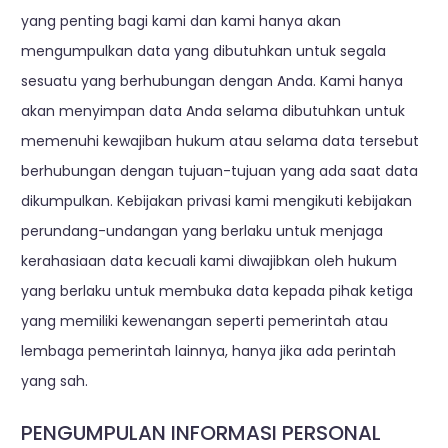
yang penting bagi kami dan kami hanya akan
mengumpulkan data yang dibutuhkan untuk segala
sesuatu yang berhubungan dengan Anda. Kami hanya
akan menyimpan data Anda selama dibutuhkan untuk
memenuhi kewajiban hukum atau selama data tersebut
berhubungan dengan tujuan-tujuan yang ada saat data
dikumpulkan. Kebijakan privasi kami mengikuti kebijakan
perundang-undangan yang berlaku untuk menjaga
kerahasiaan data kecuali kami diwajibkan oleh hukum
yang berlaku untuk membuka data kepada pihak ketiga
yang memiliki kewenangan seperti pemerintah atau
lembaga pemerintah lainnya, hanya jika ada perintah
yang sah.
PENGUMPULAN INFORMASI PERSONAL