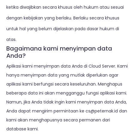
ketika diwajibkan secara khusus oleh hukum atau sesuai
dengan kebijakan yang berlaku. Berlaku secara khusus
untuk hal yang belum dijelaskan pada dasar hukum di
atas.
Bagaimana kami menyimpan data
Anda?
Aplikasi kami menyimpan data Anda di Cloud Server. Kami
hanya menyimpan data yang mutlak diperlukan agar
aplikasi kami berfungsi secara keseluruhan. Menghapus
beberapa data ini akan mengganggu fungsi aplikasi kami.
Namun, jika Anda tidak ingin kami menyimpan data Anda,
Anda dapat mengirim permintaan ke cs@peternak.id dan
kami akan menghapusnya secara permanen dari
database kami.