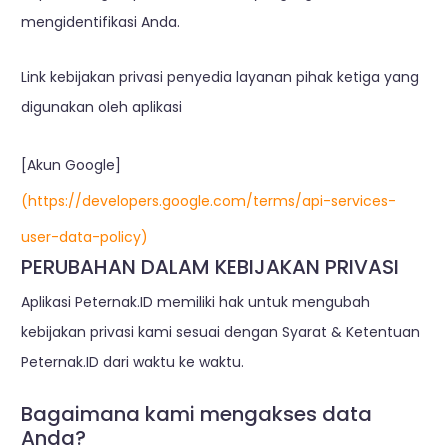
mengidentifikasi Anda.
Link kebijakan privasi penyedia layanan pihak ketiga yang
digunakan oleh aplikasi
[Akun Google]
(https://developers.google.com/terms/api-services-
user-data-policy)
PERUBAHAN DALAM KEBIJAKAN PRIVASI
Aplikasi Peternak.ID memiliki hak untuk mengubah
kebijakan privasi kami sesuai dengan Syarat & Ketentuan
Peternak.ID dari waktu ke waktu.
Bagaimana kami mengakses data
Anda?