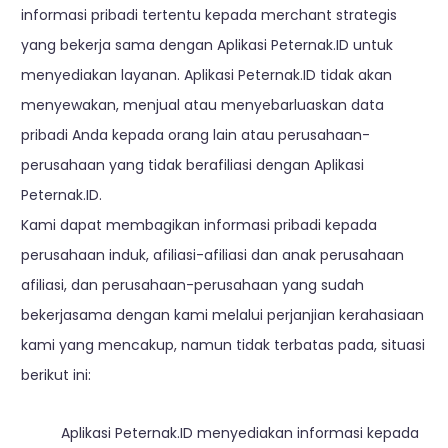
informasi pribadi tertentu kepada merchant strategis
yang bekerja sama dengan Aplikasi Peternak.ID untuk
menyediakan layanan. Aplikasi Peternak.ID tidak akan
menyewakan, menjual atau menyebarluaskan data
pribadi Anda kepada orang lain atau perusahaan-
perusahaan yang tidak berafiliasi dengan Aplikasi
Peternak.ID.
Kami dapat membagikan informasi pribadi kepada
perusahaan induk, afiliasi-afiliasi dan anak perusahaan
afiliasi, dan perusahaan-perusahaan yang sudah
bekerjasama dengan kami melalui perjanjian kerahasiaan
kami yang mencakup, namun tidak terbatas pada, situasi
berikut ini:
Aplikasi Peternak.ID menyediakan informasi kepada