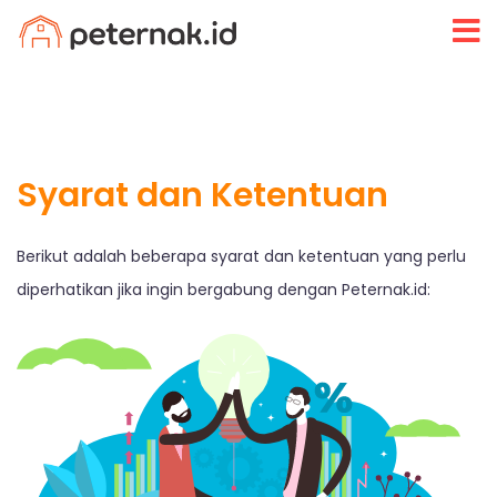
Syarat dan Ketentuan
Berikut adalah beberapa syarat dan ketentuan yang perlu
diperhatikan jika ingin bergabung dengan Peternak.id: