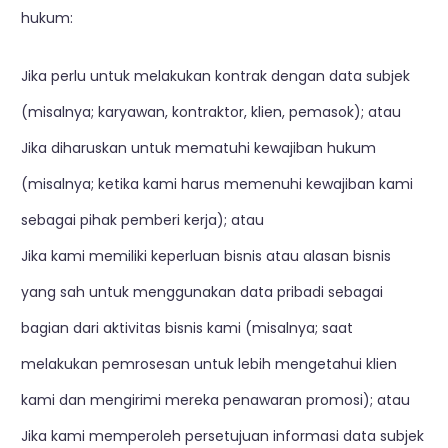
hukum:
Jika perlu untuk melakukan kontrak dengan data subjek
(misalnya; karyawan, kontraktor, klien, pemasok); atau
Jika diharuskan untuk mematuhi kewajiban hukum
(misalnya; ketika kami harus memenuhi kewajiban kami
sebagai pihak pemberi kerja); atau
Jika kami memiliki keperluan bisnis atau alasan bisnis
yang sah untuk menggunakan data pribadi sebagai
bagian dari aktivitas bisnis kami (misalnya; saat
melakukan pemrosesan untuk lebih mengetahui klien
kami dan mengirimi mereka penawaran promosi); atau
Jika kami memperoleh persetujuan informasi data subjek